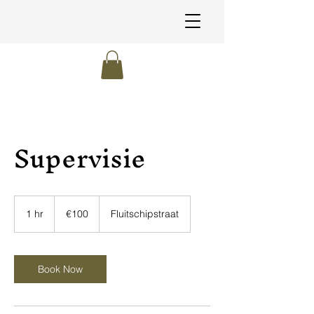
Supervisie
100
euros
1 hr
1
€100
Fluitschipstraat
h
Book Now