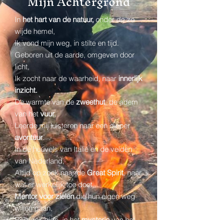
Mijn Achtergrond
In
het hart van de natuur,
onder de zo
wijde hemel,
Ik vond mijn weg, in stilte en tijd.
Geboren uit de aarde, omgeven door
licht,
Ik zocht naar de waarheid, naar
innerlijk
inzicht.
De warmte van de
zweethut
, de adem
van het
vuur
,
Leerde mij luisteren naar een dieper
avontuur
.
In de heuvels van Italië en de velden
van Nederland,
Altijd op zoek naar de
Great Spirit
, naar
wat er werkelijk toe doet.
Mentor voor zielen
die hun eigen weg
willen gaan,
Reiziger, gids, in het
mysterie
van het