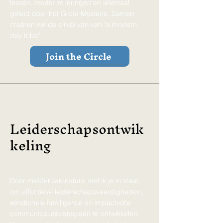
lessen, moderne leringen en allemaal
geleid door het Grote Mysterie. Samen
creëren we de cirkel van van "a modern
day tribe".
Join the Circle
Leiderschapsontwik
keling
Door middel van natuur, stel ik je in staat
om effectieve leiderschapsvaardigheden,
emotionele intelligentie en impactvolle
communicatiestrategieën te ontwikkelen.