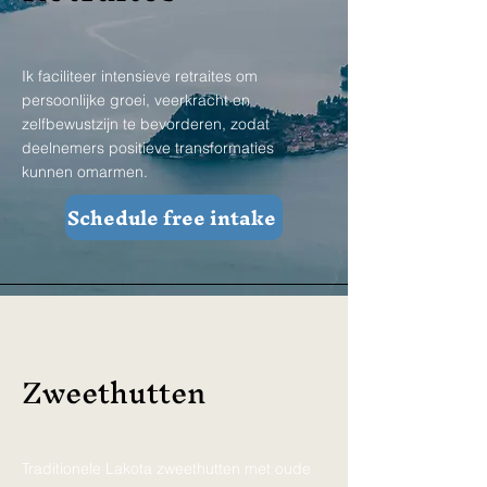
Ik faciliteer intensieve retraites om
persoonlijke groei, veerkracht en
zelfbewustzijn te bevorderen, zodat
deelnemers positieve transformaties
kunnen omarmen.
Schedule free intake
Zweethutten
Traditionele Lakota zweethutten met oude