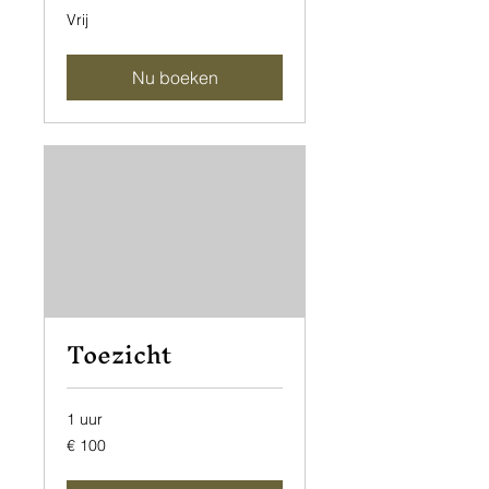
Vrij
Vrij
Nu boeken
Toezicht
1 uur
100
€ 100
euro